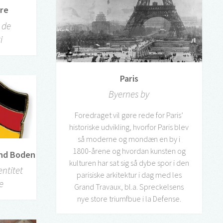
yre
 de
i
Paris
Byernes by
Foredraget vil gøre rede for Paris’
historiske udvikling, hvorfor Paris blev
så moderne og mondæn en by i
1800-årene og hvordan kunsten og
und Boden
kulturen har sat sig så dybe spor i den
entitet
parisiske arkitektur i dag med les
le
Grand Travaux, bl.a. Spreckelsens
nye store triumfbue i la Defense.