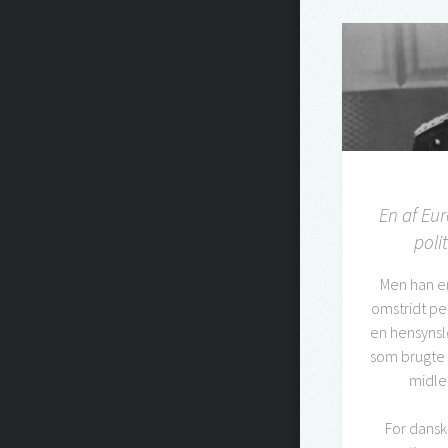
En af Eur
poli
Men han er
omstridt pe
en hensynsl
som brugte 
midler
For dansk