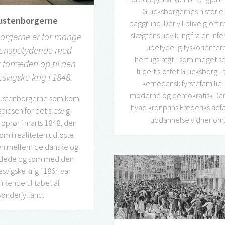
Glücksborgernes historie
ustenborgerne
baggrund. Der vil blive gjort r
slægtens udvikling fra en infe
orgerne er for mange
ubetydelig tyskorienter
 ensbetydende med
hertugslægt - som meget sen
 forræderi op til den
tildelt slottet Glücksborg - t
esvigske krig i 1848.
kernedansk fyrstefamilie i
moderne og demokratisk Da
gustenborgerne som kom
hvad kronprins Frederiks adf
i spidsen for det slesvig-
uddannelse vidner om
 oprør i marts 1848, den
om i realiteten udløste
en mellem de danske og
indede og som med den
svigske krig i 1864 var
rkende til tabet af
ønderjylland.