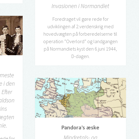
Invasionen i Normandiet
Foredraget vil gøre rede for
udviklingen af 2.verdenskrig med
hovedvægten på forberedelserne til
operation ”Overlord” og landgangen
på Normandiets kyst den 6.juni 1944,
D-dagen.
rmeste
e i den
 Efter
aldson
rins
slægten
nie.
Pandora’s æske
Mindretals- og
 rede for