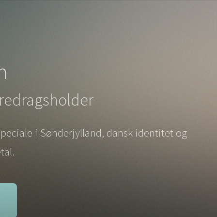
h
foredragsholder
speciale i Sønderjylland, dansk identitet og
tal.