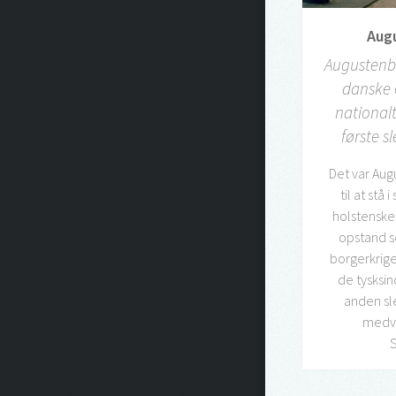
Aug
Augustenb
danske
nationalt
første sl
Det var Au
til at stå 
holstenske
opstand s
borgerkrig
de tysks
anden sle
medvi
S