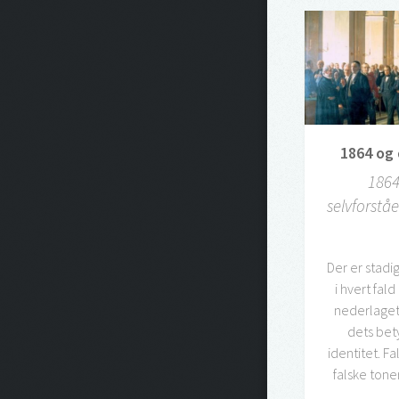
1864 og 
1864
selvforstå
Der er stadi
i hvert fal
nederlaget
dets bet
identitet. F
falske ton