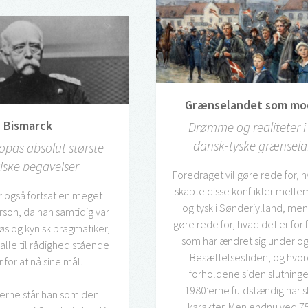
Grænselandet som mo
Bismarck
Drømme og realiteter i
dansk-tyske grænsel
opas absolut største
tiske begavelser
Foredraget vil gøre rede for, 
skabte disse konflikter melle
 også fortsat en meget
og tysk i Sønderjylland, me
rson, da han samtidig var
gøre rede for, hvad det er for 
øs og kynisk pragmatiker,
som har ændret sig under og
alle til rådighed stående
Besættelsestiden, og hvo
 for at nå sine mål.
forholdene siden slutninge
1980’erne fuldstændig har sk
erne står han som den
karakter. Men endnu ved 7