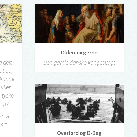
Oldenburgerne
d delt?
Den gamle danske kongeslægt
at gå,
? Kunne
ukket
-tyske
igt?
l vil
t om
Overlord og D-Dag