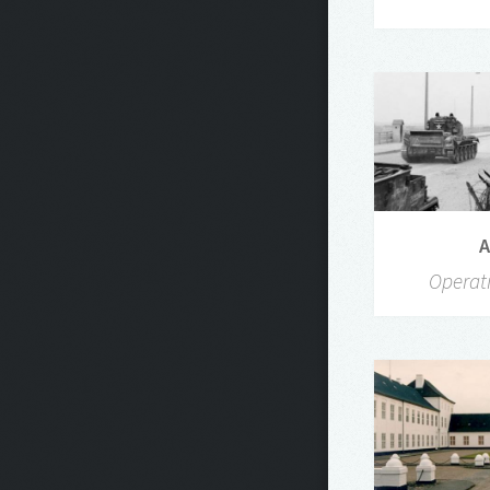
A
Operat