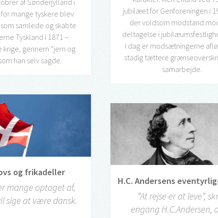
obrer af Sønderjylland i
jubilæet for Genforeningen i 1
for mange tyskere blev
der voldsom modstand mod
, som samlede og skabte
deltagelse i jubilæumsfestlig
rne Tyskland i 1871 –
I dag er modsætningerne afløs
 krige, gennem ”jern og
stadig tættere grænseoversk
 som han selv sagde.
samarbejde.
ovs og frikadeller
H.C. Andersens eventyrlig
r er mange optaget af,
”At rejse er at leve”, sk
il sige at være dansk.
engang H.C.Andersen, o