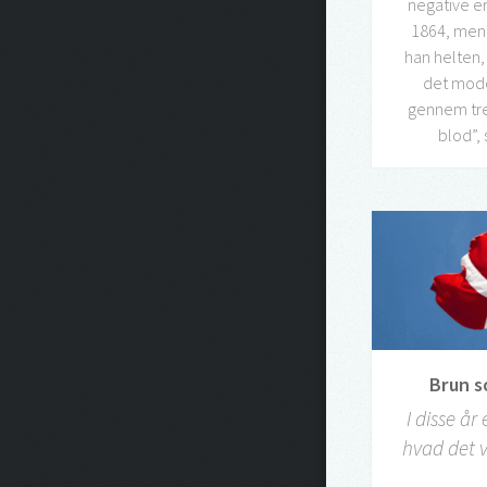
negative er
1864, men 
han helten
det mode
gennem tre
blod”,
Brun s
I disse å
hvad det v