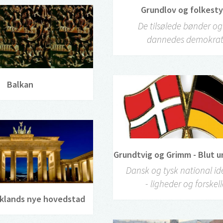
Grundlov og folkest
De tilsølede bønder og
dannedes demokrat
Balkan
Grundtvig og Grimm - Blut 
Dansk og tysk national id
- ligheder og forskel
ysklands nye hovedstad