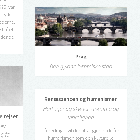
995, var
 tysk
hederne.
t af et
ridende
Prag
Den gyldne bøhmiske stad
Renæssancen og humanismen
Hertuger og skøger, drømme og
e rejser
virkelighed
rev
I foredraget vil der blive gjort rede for
g få
humanismen som den kulturelle