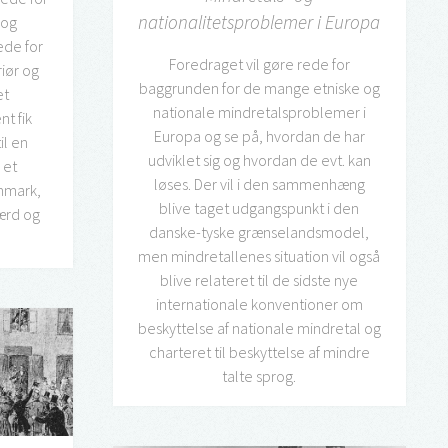
nationalitetsproblemer i Europa
 og
ede for
Foredraget vil gøre rede for
riør og
baggrunden for de mange etniske og
et
nationale mindretalsproblemer i
t fik
Europa og se på, hvordan de har
il en
udviklet sig og hvordan de evt. kan
 et
løses. Der vil i den sammenhæng
nmark,
blive taget udgangspunkt i den
ærd og
danske-tyske grænselandsmodel,
.
men mindretallenes situation vil også
blive relateret til de sidste nye
internationale konventioner om
beskyttelse af nationale mindretal og
charteret til beskyttelse af mindre
talte sprog.