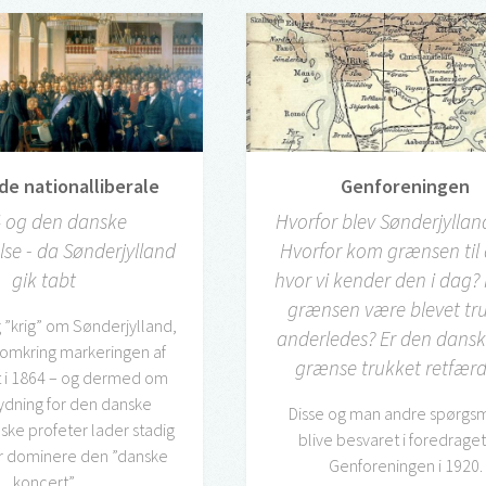
de nationalliberale
Genforeningen
 og den danske
Hvorfor blev Sønderjyllan
else - da Sønderjylland
Hvorfor kom grænsen til 
gik tabt
hvor vi kender den i dag
grænsen være blevet tr
g ”krig” om Sønderjylland,
anderledes? Er den dansk
d omkring markeringen af
grænse trukket retfærd
 i 1864 – og dermed om
ydning for den danske
Disse og man andre spørgsmå
alske profeter lader stadig
blive besvaret i foredrage
er dominere den ”danske
Genforeningen i 1920.
koncert”.