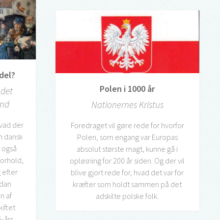
del?
Polen i 1000 år
 det
and
Nationernes Kristus
hvad der
Foredraget vil gøre rede for hvorfor
m dansk
Polen, som engang var Europas
n også
absolut største magt, kunne gå i
forhold,
opløsning for 200 år siden. Og der vil
 efter
blive gjort rede for, hvad det var for
rdan
kræfter som holdt sammen på det
n af
adskilte polske folk.
iftet
5-års