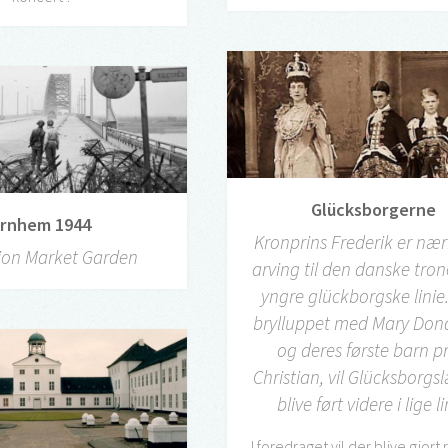
Glücksborgerne
rnhem 1944
Kronprins Frederik er næ
ion Market Garden
arving til den danske tron
yngre glückborgske linie.
brylluppet med Mary Don
og deres første barn p
Christian, vil Glücksborg
blive ført videre i lige li
I foredraget vil der blive gjort